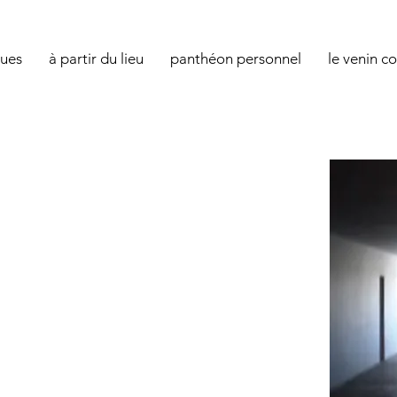
ques
à partir du lieu
panthéon personnel
le venin c