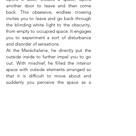
another door to leave and then come
back. This obsessive, endless crossing
invites you to leave and go back through
the blinding white light to the obscurity,
from empty to occupied space. It engages
you to experiment a sort of disturbance
and disorder of sensations.
At the Maréchalerie, he directly put the
outside inside to further impel you to go
out. With mischief, he filled the interior
space with outside elements arranged so
that it is difficult to move about and
suddenly you perceive the space as a
crowded space, bathed in light, in which
the body is a disruption. This work on the
limit of perception of space seems to me
directly related to spatial research in
architecture. Whereas architecture seeks
to create calmness and appropriately
distribute light, David Saltiel seeks to
create agitation and saturation: harmony