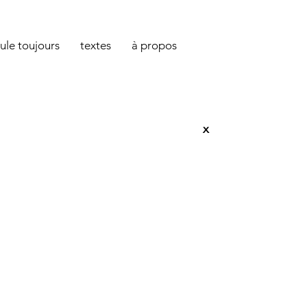
oule toujours
textes
à propos
x