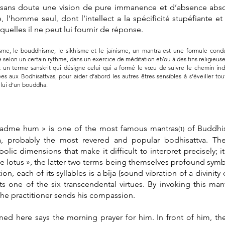
ci sans doute une vision de pure immanence et d’absence abso
, l’homme seul, dont l’intellect a la spécificité stupéfiante e
uelles il ne peut lui fournir de réponse.
me, le bouddhisme, le sikhisme et le jaïnisme, un mantra est une formule cond
 selon un certain rythme, dans un exercice de méditation et/ou à des fins religieus
t un terme sanskrit qui désigne celui qui a formé le vœu de suivre le chemin in
ées aux Bodhisattvas, pour aider d’abord les autres êtres sensibles à s’éveiller t
celui d’un bouddha.
dme hum » is one of the most famous mantras
of Buddhis
(1)
ra, probably the most revered and popular bodhisattva. 
olic dimensions that make it difficult to interpret precisely; 
the lotus », the latter two terms being themselves profound sym
ion, each of its syllables is a bîja (sound vibration of a divinit
ts one of the six transcendental virtues. By invoking this mant
 the practitioner sends his compassion.
ed here says the morning prayer for him. In front of him, t