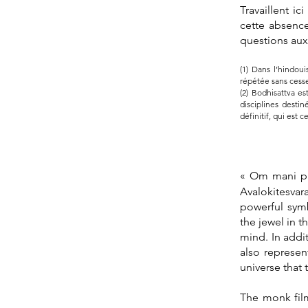
Travaillent i
cette absence
questions auxq
(1)
Dans l’hindouis
répétée sans cesse
(2)
Bodhisattva es
disciplines destin
définitif, qui est 
« Om mani pa
Avalokitesva
powerful symb
the jewel in 
mind. In addit
also represen
universe that
The monk film