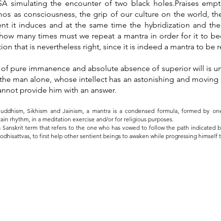
 simulating the encounter of two black holes.
Praises empt
s as consciousness, the grip of our culture on the world, the
t it induces and at the same time the hybridization and the q
w many times must we repeat a mantra in order for it to bec
ion that is nevertheless right, since it is indeed a mantra to be
n of pure immanence and absolute absence of superior will is un
 the man alone, whose intellect has an astonishing and moving 
annot provide him with an answer.
Buddhism, Sikhism and Jainism, a mantra is a condensed formula, formed by one 
tain rhythm, in a meditation exercise and/or for religious purposes.
 a Sanskrit term that refers to the one who has vowed to follow the path indicated b
odhisattvas, to first help other sentient beings to awaken while progressing himself 