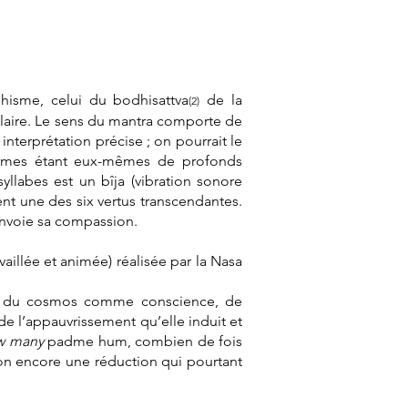
isme, celui du bodhisattva
de la
(2)
ulaire. Le sens du mantra comporte de
terprétation précise ; on pourrait le
termes étant eux-mêmes de profonds
yllabes est un bîja (vibration sonore
nt une des six vertus transcendantes.
 envoie sa compassion.
availlée et animée) réalisée par la Nasa
s, du cosmos comme conscience, de
de l’appauvrissement qu’elle induit et
w many
padme hum, combien de fois
tion encore une réduction qui pourtant