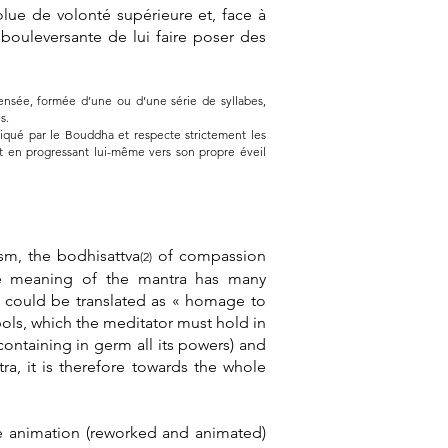
lue de volonté supérieure et, face à
t bouleversante de lui faire poser des
ensée, formée d’une ou d’une série de syllabes,
es.
diqué par le Bouddha et respecte strictement les
out en progressant lui-même vers son propre éveil
m, the bodhisattva
of compassion
(2)
The meaning of the mantra has many
it could be translated as « homage to
bols, which the meditator must hold in
y containing in germ all its powers) and
ra, it is therefore towards the whole
he animation (reworked and animated)