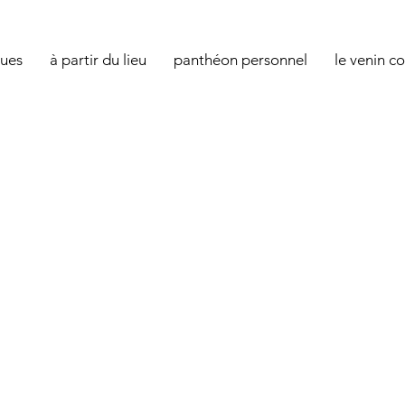
ques
à partir du lieu
panthéon personnel
le venin c