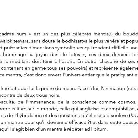
adme hum » est un des plus célèbres mantra
du bouddh
(1)
alokitesvara, sans doute le bodhisattva le plus vénéré et pop
 puissantes dimensions symboliques qui rendent difficile une in
 « hommage au joyau dans le lotus », ces deux derniers 
 le méditant doit tenir à l’esprit. En outre, chacune de ses s
é contenant en germe tous ses pouvoirs) et représente égaleme
ce mantra, c’est donc envers l’univers entier que le pratiquant
ilmé dit pour lui la prière du matin. Face à lui, l’animation (retr
encontre de deux trous noirs.
 vacuité, de l’immanence, de la conscience comme cosmo
otre culture sur le monde, celle qui anglicise et comptabilise, 
 de l’hybridation et des questions qu’elle seule soulève (
ho
er un mantra pour qu’il devienne efficace ?) et dans cette ques
isqu’il s’agit bien d’un mantra à répéter ad libitum.