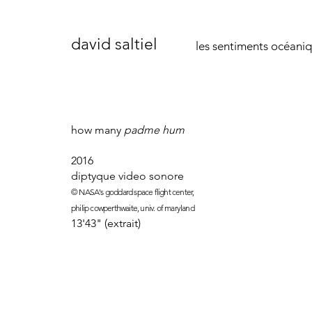
david saltiel
les sentiments océani
how many
padme hum
2016
diptyque video sonore
© NASA's goddard space flight center,
philip cowperthwaite, univ. of maryland
13'43" (extrait)