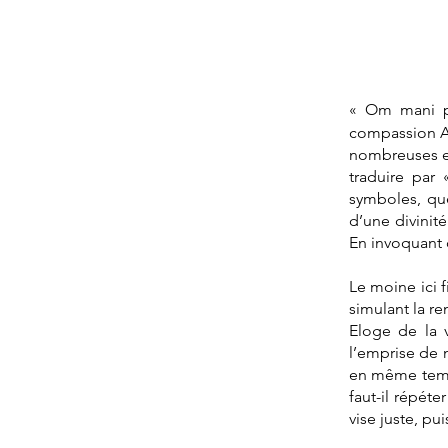
« Om mani p
compassion Av
nombreuses et
traduire par
symboles, que
d’une divinit
En invoquant 
Le moine ici f
simulant la r
Eloge de la
l’emprise de n
en même temps
faut-il répét
vise juste, pu