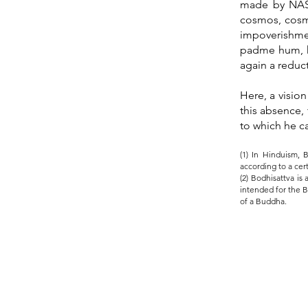
made by NASA
cosmos, cosmo
impoverishmen
padme hum, ho
again a reduct
Here, a visio
this absence,
to which he c
(1) In Hinduism, 
according to a cer
(2) Bodhisattva is
intended for the B
of a Buddha.