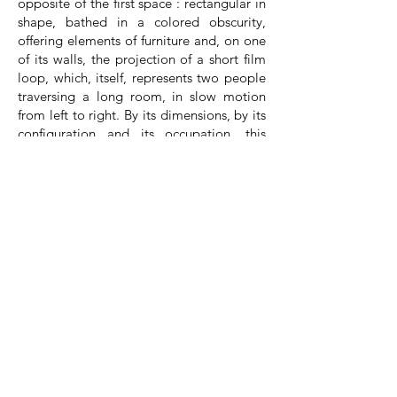
opposite of the first space : rectangular in
shape, bathed in a colored obscurity,
offering elements of furniture and, on one
of its walls, the projection of a short film
loop, which, itself, represents two people
traversing a long room, in slow motion
from left to right. By its dimensions, by its
configuration and its occupation, this
room is indeed the centre of the work: the
film, which is the matrix, is projected for
the spectator who has decided to enter
the room. The interior presents on its four
walls five kinds of openings : the front
door, to be opened, closes by itself ; an
opening whose dimensions could
correspond to that of a door on the same
longitudinal wall ; a sealed-off door
across from the principal door ; two
openings closed by two windows framed
with a line of white light coming from the
neon lights outside on one of the street
side walls; and an opening of the wall