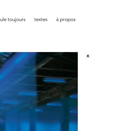
oule toujours
textes
à propos
x