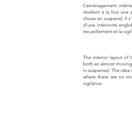
L’aménagement intérieu
révèlent à la fois un
chose en suspens). Il s
d’une intériorité englo
recueillement et la vigi
The interior layout of 
both an almost moving 
in suspense). The idea i
where there are no mo
vigilance.