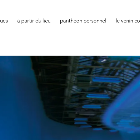
ques
à partir du lieu
panthéon personnel
le venin c