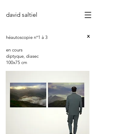
david saltiel
x
héautoscopie n°1 à 3
en cours
diptyque, diasec
100x75 cm