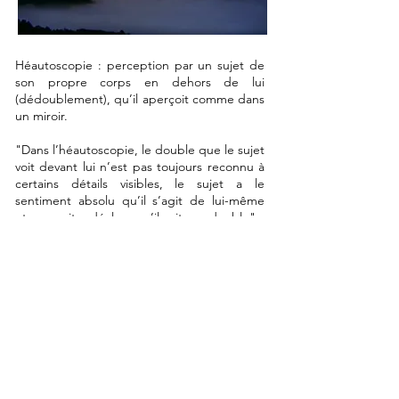
Héautoscopie : perception par un sujet de
son propre corps en dehors de lui
(dédoublement), qu’il aperçoit comme dans
un miroir.
"Dans l’héautoscopie, le double que le sujet
voit devant lui n’est pas toujours reconnu à
certains détails visibles, le sujet a le
sentiment absolu qu’il s’agit de lui-même
et, par suite, déclare qu’il voit son double"
(Merleau-Ponty, Phénoménologie de la
perception,1945, p. 174).
Heautoscopy : perception by a subject of
his own body outside himself (splitting),
which he sees as if in a mirror.
"In heautoscopy, the double that the