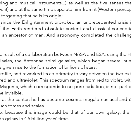
ing and musical instruments...) as well as the five senses th
e it) and at the same time separate him from it (Western perce
forgetting that he is its origin).
ince the Enlightenment provoked an unprecedented crisis in 
 the Earth rendered obsolete ancient and classical concepti
an ancestor of man. And astronomy completed the challenge 
he result of a collaboration between NASA and ESA, using the H
laxies, the Antennae spiral galaxies, which began several hund
given rise to the formation of billions of stars.
profile, and reworked its colorimetry to vary between the two ex
red and ultraviolet. This spectrum ranges from red to violet, wi
Magenta, which corresponds to no pure radiation, is not part of
e invisible.
r at the center: he has become cosmic, megalomaniacal and
o
uch forces and scales.
oo, because this image could be that of our own galaxy, the 
alaxy in 4.5 billion years' time.