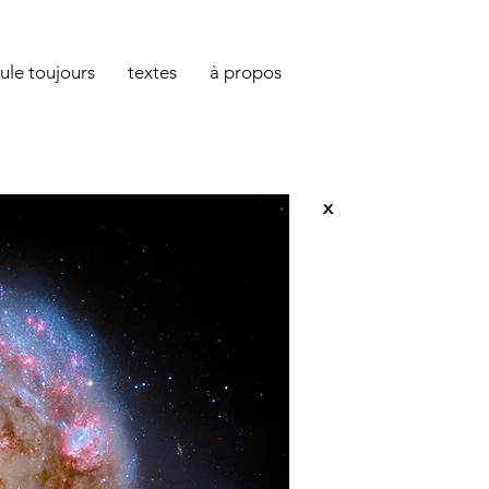
oule toujours
textes
à propos
x