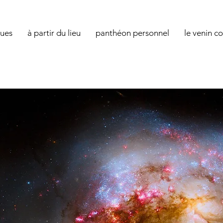
ques
à partir du lieu
panthéon personnel
le venin c