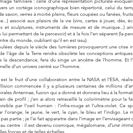
mage familière : celle d’une représentation picturale évoquant la
vers un cortège iconographique bien répertorié, celui du temp
de savon, verres à moitié pleins, fleurs coupées ou fanées, fruits
...) associé aux plaisirs de la vie (vins, cartes à jouer, dès, éc
aux et sculptures, instruments de mesure et de musique...) ai
ui permettant de le percevoir) et à la fois l’en séparent (la 
re du monde, oubliant qu’il en est issu).
lées depuis le siècle des lumières provoqueront une crise in
de l’âge de la Terre rendra obsolète les conceptions antique
de la descendance, fera du singe un ancêtre de l’homme. Et 
onnelle d’un univers centré sur l’homme.
est le fruit d’une collaboration entre la NASA et l’ESA, réali
lision commencée il y a plusieurs centaines de millions d’a
pirales Antennae, fusion qui a donné et donnera lieu à la formati
in de profil ; j’en ai alors retravaillé la colorimétrie pour la 
isible par l’oeil humain : l’infra-rouge et l’ultra-violet. Ce
 l’orange, le jaune, le vert, le cyan, le bleu et l’indigo. L
t pas partie ; je l’ai fait apparaitre dans l’image en l’envisageant
s au centre : il est devenu cosmique, mégalomane,
d’une imme
es forces et de telles échelles.