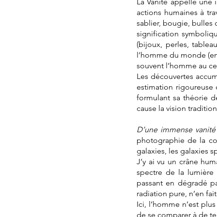
La Vanité appelle une i
actions humaines à tra
sablier, bougie, bulles 
signification symbolique
(bijoux, perles, table
l’homme du monde (en l
souvent l’homme au cent
Les découvertes accumu
estimation rigoureuse 
formulant sa théorie 
cause la vision traditi
D’une immense vanité
photographie de la col
galaxies, les galaxies s
J’y ai vu un crâne huma
spectre de la lumière v
passant en dégradé par
radiation pure, n’en fai
Ici, l’homme n’est plu
de se comparer à de tell