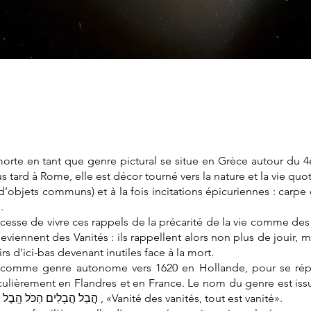
morte en tant que genre pictural se situe en Grèce autour du 4è 
 tard à Rome, elle est décor tourné vers la nature et la vie quot
t d’objets communs) et à la fois incitations épicuriennes : carpe 
.
 cesse de vivre ces rappels de la précarité de la vie comme des 
deviennent des Vanités : ils rappellent alors non plus de jouir, 
sirs d’ici-bas devenant inutiles face à la mort.
e comme genre autonome vers 1620 en Hollande, pour se rép
culièrement en Flandres et en France. Le nom du genre est issu 
de l’Ancien Testament : הֲבֵל‭ ‬הֲבָלִים‭ ‬הַכֹּל‭ ‬הָֽבֶל , «Vanité des vanités, tout est vanité».