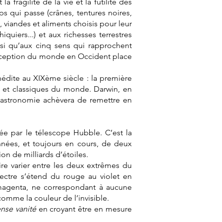
 fragilité de la vie et la futilité des
s qui passe (crânes, tentures noires,
, viandes et aliments choisis pour leur
hiquiers...) et aux richesses terrestres
nsi qu’aux cinq sens qui rapprochent
perception du monde en Occident place
édite au XIXème siècle : la première
s et classiques du monde. Darwin, en
l’astronomie achèvera de remettre en
sée par le télescope Hubble. C’est la
nnées, et toujours en cours, de deux
on de milliards d’étoiles.
faire varier entre les deux extrêmes du
 spectre s’étend du rouge au violet en
e magenta, ne correspondant à aucune
 comme la couleur de l’invisible.
nse vanité
en croyant être en mesure