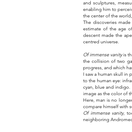
and sculptures, measur
enabling him to perceiv
the center of the world, 
The discoveries made s
estimate of the age of
descent made the ape 
centred universe.
Of immense vanity
is t
the collision of two ga
progress, and which has 
I saw a human skull in 
to the human eye: infra
cyan, blue and indigo. 
image as the color of th
Here, man is no longe
compare himself with s
Of immense vanity
, t
neighboring Andromeda g