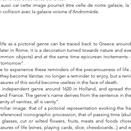
aussi car cette image pourrait être celle de notre galaxie, la
n collision avec la galaxie voisine d’Andromède.
l life as a pictorial genre can be traced back to Greece around
later in Rome, it is a decoration turned towards nature and ever
common objects) and at the same time epicurean incitements: 
t tomorrow".
 to experience these reminders of the precariousness of life a
 they become Vanitas: no longer a reminder to enjoy, but a remi
leasures of this world become useless in the face of death.
 independent genre around 1620 in Holland, and spread thr
s and France. The genre's name derives from the sentence in th
הֲבֵל הֲבָלִים הַכֹּ , "Vanity of vanities, all is vanity".
miliar image: that of a pictorial representation evoking the frag
referenced iconographic procession, that of passing time (skul
 glasses, cut or wilted flowers, fruits, meats and foods chose
sures of life (wines, playing cards, dice, chessboards...) and ea