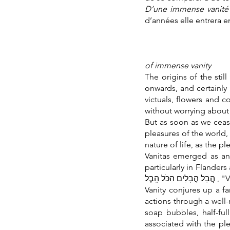
D’une immense vanité
d’années elle entrera e
of immense vanity
The origins of the stil
onwards, and certainly 
victuals, flowers and 
without worrying abou
But as soon as we cease
pleasures of the world,
nature of life, as the p
Vanitas emerged as an
particularly in Flander
ל הָֽבֶל
Vanity conjures up a fa
actions through a well-
soap bubbles, half-full
associated with the plea